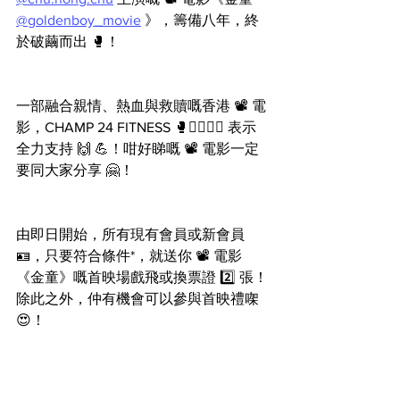
@goldenboy_movie
 》，籌備八年，終
於破繭而出 🥊！
一部融合親情、熱血與救贖嘅香港 📽 電
影，CHAMP 24 FITNESS 🥊🏋️‍♂️🧘‍♀️ 表示
全力支持 🙌 💪！咁好睇嘅 📽 電影一定
要同大家分享 🤗！
由即日開始，所有現有會員或新會員 
🪪，只要符合條件*，就送你 📽 電影
《金童》嘅首映場戲飛或換票證 2️⃣ 張！
除此之外，仲有機會可以參與首映禮㗎 
😍！