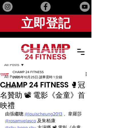
立即登記
文章
All Posts
CHAMP 24 FITNESS
All Posts
2025年10月25日
讀畢需時 1 分鐘
CHAMP 24 FITNESS 🥊冠
健身動作
名贊助 📽 電影《金童》首
映禮
由張繼聰 
@louischeung2013
 、韋羅莎 
@rosamvelasco
 及朱栢康 
@chu.hong.chu
 主演嘅 📽 電影《金童 