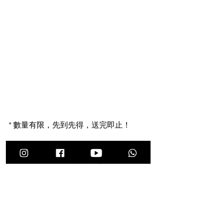
* 數量有限，先到先得，送完即止！
* 詳情請參閱附圖或與 CHAMP 24 
FITNESS 🥊🏋️‍♂️🧘‍♀️ 客服 / 店員查詢。
* 受條款及細則約束，CHAMP 24 
FITNESS 🥊🏋️‍♂️🧘‍♀️ 保留一切最終之決定
權。