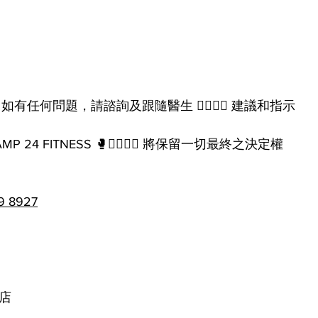
有任何問題，請諮詢及跟隨醫生 👩‍⚕️🧑‍⚕️ 建議和指示
24 FITNESS 🥊🏋️‍♂️🧘‍♀️ 將保留一切最終之決定權
9 8927
滙店