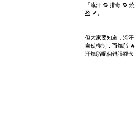
「流汗 🔁 排毒 
盈 🪶。
但大家要知道，流汗 
自然機制，而燒脂 
汗燒脂呢個錯誤觀念，