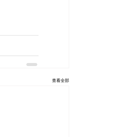
條款及細則
私隱政策
查看全部
人材招聘