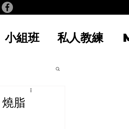
小組班
私人教練
，燒脂