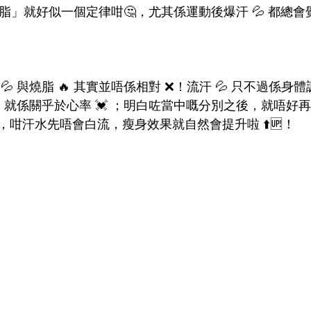
 燒脂」就好似一個定律咁🤔，尤其係運動後爆汗 💦 都總
 與燒脂 🔥 其實並唔係相對 ❌！流汗 💦 只不過係身體調
 就係關乎於心率 💓 ；明白咗當中嘅分別之後，就唔好再盲
咁汗水先唔會白流，瘦身效果就自然會提升啦 ⬆️🆙！