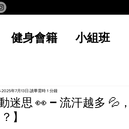
健身會籍
小組班
S
2025年7月13日
讀畢需時 1 分鐘
迷思 👀 – 流汗越多 💦
多？】