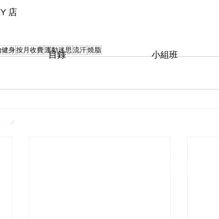
EY 店
約健身
按月收費
運動迷思
流汗
燒脂
​目錄
小組班
主頁
普拉提
品牌故事
泰拳班
健身會籍
兒童泰拳班
私人教練
瑜伽班
健身室設施
​功能性訓練
© 2022
CHAMP 24 FITNESS