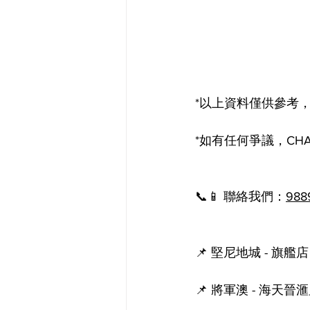
*以上資料僅供參考，如
*如有任何爭議，CHAMP 
📞📱 聯絡我們：
988
📌 堅尼地城 - 旗艦店
📌 將軍澳 - 海天晉