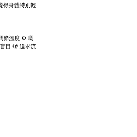
會覺得身體特別輕
節溫度 ⚙️ 嘅
目 🫣 追求流