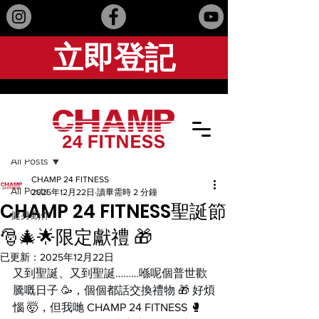
立即登記
文章
All Posts
CHAMP 24 FITNESS
All Posts
2025年12月22日
讀畢需時 2 分鐘
CHAMP 24 FITNESS聖誕節
健身動作
🎅🎄🌟限定獻禮 🎁
已更新：
2025年12月22日
又到聖誕、又到聖誕………喺呢個普世歡
騰嘅日子 🥳，個個都話交換禮物 🎁 好煩
惱 🤯，但我哋 CHAMP 24 FITNESS 🥊