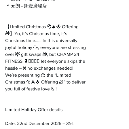
📌 元朗 - 朗壹廣場店
【Limited Christmas 🎅🎄🌟 Offering 
🎁】Yo, it’s Christmas time, it’s 
Christmas time…….In this universally 
joyful holiday 🥳, everyone are stressing 
over 🤯 gift swaps 🎁, but CHAMP 24 
FITNESS 🥊🏋️‍♂️🧘‍♀️ let everyone skips the 
hassle – ❌ no exchanges needed! 
We’re presenting 🤲 the “Limited 
Christmas 🎅🎄🌟 Offering 🎁” to deliver 
you full of festive love 🫰!
Limited Holiday Offer details:
Date: 22nd December 2025 – 31st 