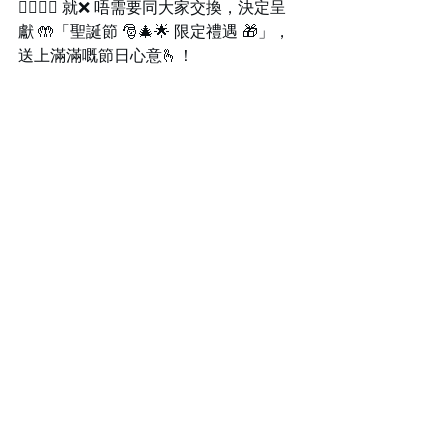
🏋️‍♂️🧘‍♀️ 就❌ 唔需要同大家交換，決定呈
獻 🤲「聖誕節 🎅🎄🌟 限定禮遇 🎁」，
送上滿滿嘅節日心意🫰！