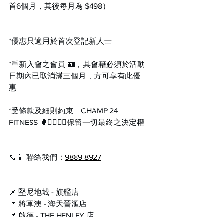
首6個月，其後每月為 $498）
*優惠只適用於首次登記新人士
*重新入會之會員 🪪，其會籍必須於活動
日期內已取消滿三個月，方可享有此優
惠
*受條款及細則約束，CHAMP 24 
FITNESS 🥊🏋️‍♂️🧘‍♀️保留一切最終之決定權
📞📱 聯絡我們：
9889 8927
📌 堅尼地城 - 旗艦店
📌 將軍澳 - 海天晉滙店
📌 啟德 - THE HENLEY 店