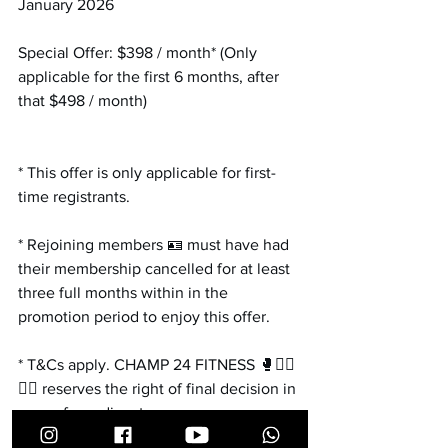
January 2026
Special Offer: $398 / month* (Only 
applicable for the first 6 months, after 
that $498 / month)
* This offer is only applicable for first-
time registrants.
* Rejoining members 🪪 must have had 
their membership cancelled for at least 
three full months within in the 
promotion period to enjoy this offer.
* T&Cs apply. CHAMP 24 FITNESS 🥊🏋️‍♂️
🧘‍♀️ reserves the right of final decision in 
case of any disputes.