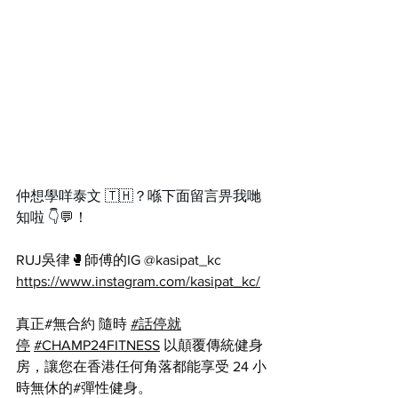
仲想學咩泰文 🇹🇭？喺下面留言畀我哋
知啦 👇💬！
RUJ吳律🥊師傅的IG @kasipat_kc
https://www.instagram.com/kasipat_kc/
真正#無合約 隨時 
#話停就
停
#CHAMP24FITNESS
 以顛覆傳統健身
房，讓您在香港任何角落都能享受 24 小
時無休的#彈性健身。