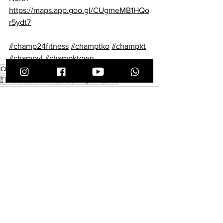
https://maps.app.goo.gl/CUgmeMB1HQo
r5ydt7
#champ24fitness
#champtko
#champkt
#champyl
#champktown
CHAMP 24 FITNESS
無合約
訂閱制
話停就停
訂閱健身
私人教練
泰拳
muay thai
數字
查看全部
最新文章