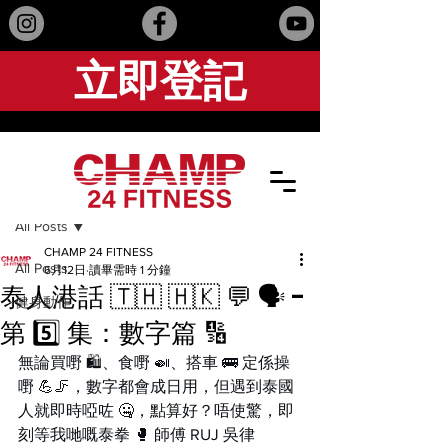
立即登記
文章
All Posts
CHAMP 24 FITNESS
All Posts
6月12日
讀畢需時 1 分鐘
泰人港話 🇹🇭 🇭🇰 💬 🗣️ -
健身動作
第 5️⃣ 集：數字篇 🔢
無論買嘢 🛍️、食嘢 🍛、搭車 🚌 定係操
嘢 💪🦵，數字都會成日用，但遇到泰國
人就即時啞咗 🤐，點算好？唔使驚，即
刻等我哋嘅泰拳 🥊 師傅 RUJ 吳律 