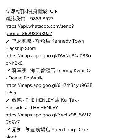
立即#訂閱健身體驗 📞📱
聯絡我們：9889 8927
https://api.whatsapp.com/send?
phone=85298898927
📌 堅尼地城 - 旗艦店 Kennedy Town 
Flagship Store 
https://maps.app.goo.gl/DWNeS4aZBSo
bNh2k8
📌 將軍澳 - 海天晉滙店 Tseung Kwan O 
- Ocean PopWalk 
https://maps.app.goo.gl/6H7rh34yu963E
pPs5
📌 啟德 - THE HENLEY 店 Kai Tak - 
Parkside at THE HENLEY 
https://maps.app.goo.gl/YecLz98L5WJZ
5X9Y7
📌 元朗 - 朗壹廣場店 Yuen Long - One 
North