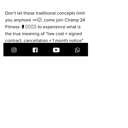
Don’t let these traditional concepts limit 
you anymore 🪢🤢, come join Champ 24 
Fitness 🥊🏋️‍♂️🧘‍♀️ to experience what is 
the true meaning of “low cost ≠ signed 
contract, cancellation ≠ 1 month notice” 
😍! Every decisions is up to you 🥳👍💯!
Champ 24 Fitness 🥊🏋️‍♂️🧘‍♀️: ❎ contract, 
❎ prepay, Monthly Charge
Monthly Fee: HK$ 4️⃣9️⃣8️⃣
Cancellation: 5️⃣ working days
Champ 24 Fitness 🥊🏋️‍♂️🧘‍♀️ - Once 