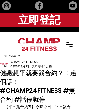
立即登記
文章
All Posts
CHAMP 24 FITNESS
All Posts
2025年3月21日
讀畢需時 1 分鐘
健身想平就要簽合約？！邊
健身動作
個話！
#CHAMP24FITNESS #無
合約 #話停就停
【平 = 簽合約❓❗️】今時今日，平 = 簽合