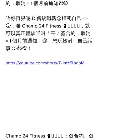
約，取消 = 1 個月前通知❓❗️😫
唔好再畀呢 D 傳統嘅觀念框死自己 🪢
🤢，嚟 Champ 24 Fitness 🥊🏋️‍♂️🧘‍♀️，就
可以真正體驗咩叫「平 ≠ 簽合約，取消 
= 1 個月前通知」😍！想玩幾耐，自己話
事 🥳👍💯！
https://youtube.com/shorts/T-1mzfRbdpM
Champ 24 Fitness 🥊🏋️‍♂️🧘‍♀️：❎ 合約、❎ 