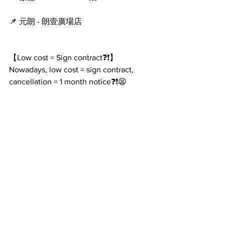
📌 元朗 - 朗壹廣場店
【Low cost = Sign contract❓❗️】
Nowadays, low cost = sign contract, 
cancellation = 1 month notice❓❗️😫