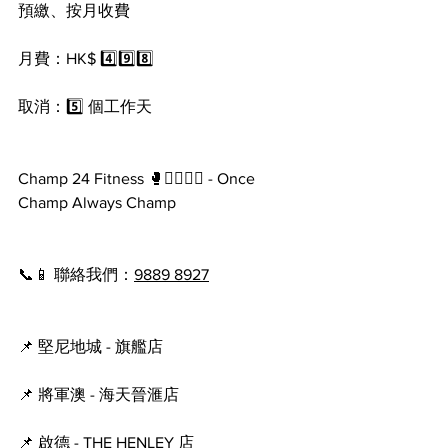
預繳、按月收費
月費：HK$ 4️⃣9️⃣8️⃣
取消：5️⃣ 個工作天
Champ 24 Fitness 🥊🏋️‍♂️🧘‍♀️ - Once 
Champ Always Champ
📞📱 聯絡我們：
9889 8927
📌 堅尼地城 - 旗艦店
📌 將軍澳 - 海天晉滙店
📌 啟德 - THE HENLEY 店