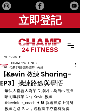
立即登記
文章
All Posts
CHAMP 24 FITNESS
All Posts
2月27日
讀畢需時 1 分鐘
【Kevin 教練 Sharing–
健身動作
EP3】操練路途與覺悟
每個人都會因為某 D 原因，為自己選擇
唔同嘅職業 🙂；Kevin 教練 
@kevinlee_coach 👨‍🏫 就選擇踏上健身
教練之路 💪🦵，過程當中亦都有所得