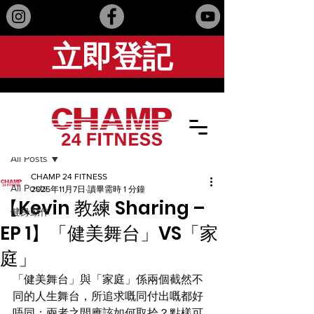
立即登記
文章
All Posts
CHAMP 24 FITNESS
All Posts
2025年11月7日
讀畢需時 1 分鐘
【Kevin 教練 Sharing –
健身動作
EP 1】「健美舞台」VS「家
庭」
「健美舞台」與「家庭」係兩個截然不
同的人生舞台，所追求嘅同付出嘅都好
唔同；兩者之間應該如何取拾？點樣可