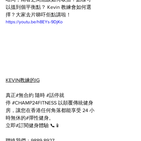
以搵到個平衡點？ Kevin 教練會如何選
擇？大家去片睇吓佢點講啦！
https://youtu.be/h8EYs-9DjKo
KEVIN教練的IG
真正#無合約 隨時 
#話停就
停
#CHAMP24FITNESS
 以顛覆傳統健身
房，讓您在香港任何角落都能享受 24 小
時無休的#彈性健身。 
立即#訂閱健身體驗 📞📱 
聯絡我們：
9889 8927