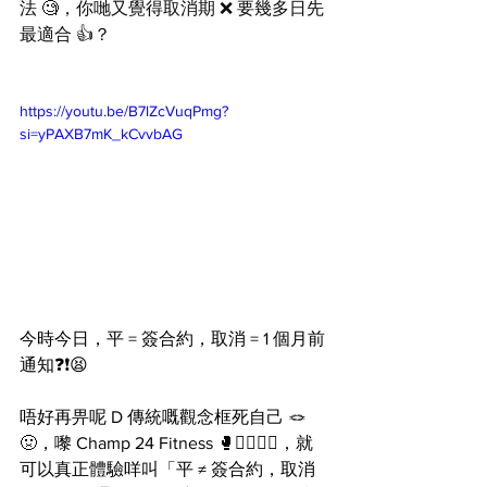
法 🧐，你哋又覺得取消期 ❌ 要幾多日先
最適合 👍？ 
https://youtu.be/B7lZcVuqPmg?
si=yPAXB7mK_kCvvbAG
今時今日，平 = 簽合約，取消 = 1 個月前
通知❓❗️😫
唔好再畀呢 D 傳統嘅觀念框死自己 🪢
🤢，嚟 Champ 24 Fitness 🥊🏋️‍♂️🧘‍♀️，就
可以真正體驗咩叫「平 ≠ 簽合約，取消 