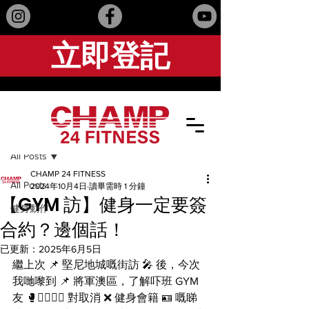
立即登記
文章
All Posts
CHAMP 24 FITNESS
All Posts
2024年10月4日
讀畢需時 1 分鐘
【GYM 訪】健身一定要簽
健身動作
合約？邊個話！
已更新：
2025年6月5日
繼上次 📌 堅尼地城嘅街訪 🎤 後，今次
我哋嚟到 📌 將軍澳區，了解吓班 GYM 
友 🥊🏋️‍♂️🧘‍♀️ 對取消 ❌ 健身會籍 🪪 嘅睇