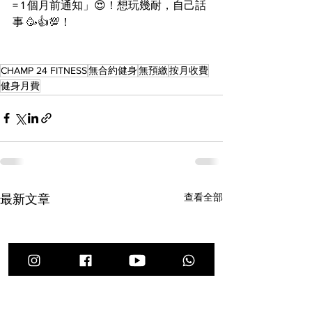
= 1 個月前通知」😍！想玩幾耐，自己話
事 🥳👍💯！
CHAMP 24 FITNESS
無合約健身
無預繳
按月收費
健身月費
查看全部
最新文章