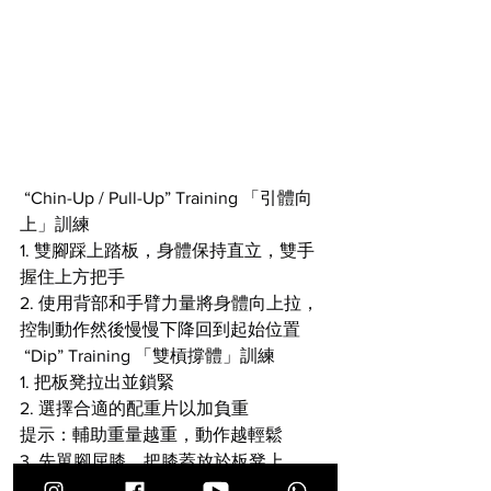
 “Chin-Up / Pull-Up” Training 「引體向
上」訓練
1. 雙腳踩上踏板，身體保持直立，雙手
握住上方把手
2. 使用背部和手臂力量將身體向上拉，
控制動作然後慢慢下降回到起始位置
 “Dip” Training 「雙槓撐體」訓練
1. 把板凳拉出並鎖緊
2. 選擇合適的配重片以加負重
提示：輔助重量越重，動作越輕鬆
3. 先單腳屈膝，把膝蓋放於板凳上
4. 確保雙腳膝蓋同時放於板凳上，並保