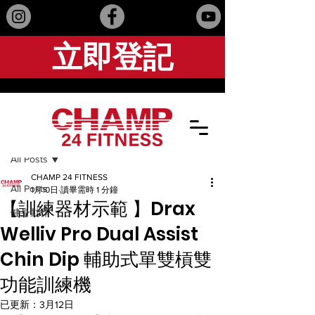
立即登記
文章
All Posts
CHAMP 24 FITNESS
All Posts
1月10日
讀畢需時 1 分鐘
【訓練器材示範 】Drax
健身動作
Welliv Pro Dual Assist
Chin Dip 輔助式單雙槓雙
功能訓練機
已更新：
3月12日