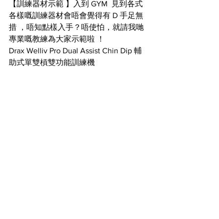
【訓練器材示範 】入到 GYM  見到各式
各樣嘅訓練器材會唔會覺得有 D 手足無
措 ，唔知點樣入手？唔使怕，就請我哋
專業嘅教練為大家示範啦 ！
Drax Welliv Pro Dual Assist Chin Dip 輔
助式單雙槓雙功能訓練機