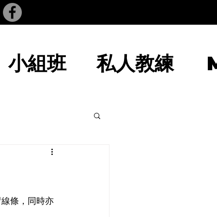
小組班
私人教練
臂線條，同時亦