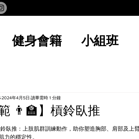
健身會籍
小組班
S
2024年4月5日
讀畢需時 1 分鐘
 👨‍🏫】槓鈴臥推
】槓鈴臥推：上肢肌群訓練動作，助你塑造胸部、肩部及上
肌力的穩定性。