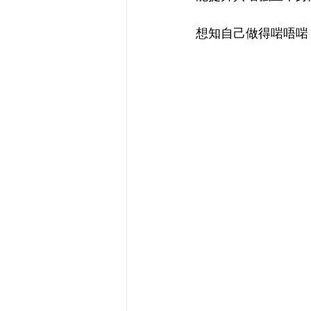
想知自己做得啱唔啱 ❎