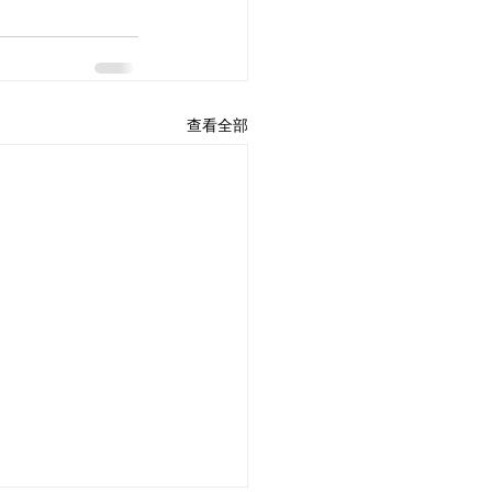
條款及細則
私隱政策
查看全部
人材招聘