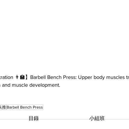
tion 👨‍🏫】Barbell Bench Press: Upper body muscles tr
th and muscle development.
臥推
Barbell Bench Press
​目錄
小組班