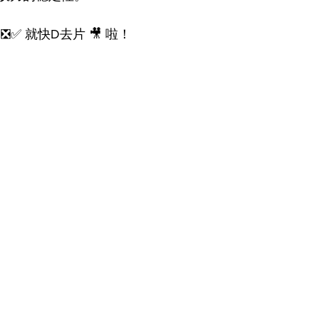
✅ 就快D去片 🎥 啦！